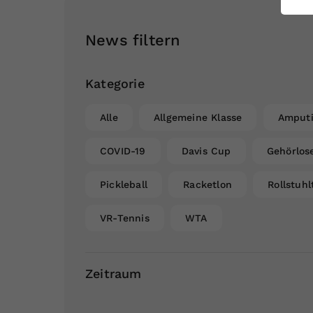
ei
News filtern
S
Kategorie
Alle
Allgemeine Klasse
Amputi
COVID-19
Davis Cup
Gehörlos
Pickleball
Racketlon
Rollstuhl
VR-Tennis
WTA
Zeitraum