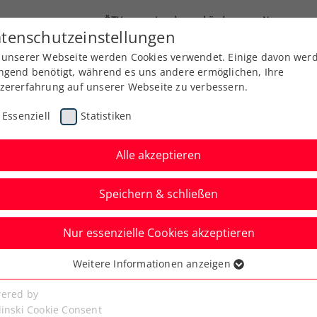
ÖTV
Landesverbände
News
tenschutzeinstellungen
 unserer Webseite werden Cookies verwendet. Einige davon wer
Ausbildung
Services
Über uns
ngend benötigt, während es uns andere ermöglichen, Ihre
zererfahrung auf unserer Webseite zu verbessern.
Essenziell
Statistiken
Alle akzeptieren
Aktuelle News
Speichern & schließen
Nur essenzielle Cookies akzeptieren
Weitere Informationen anzeigen
ssenziell
senzielle Cookies werden für grundlegende Funktionen der
ered by
bseite benötigt. Dadurch ist gewährleistet, dass die Webseite
linski Cookie Consent