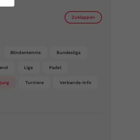
Zuklappen
Blindentennis
Bundesliga
gend
Liga
Padel
gung
Turniere
Verbands-Info