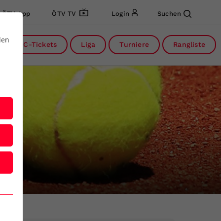
ÖTV App
ÖTV TV
Login
Suchen
den
DC-Tickets
Liga
Turniere
Rangliste