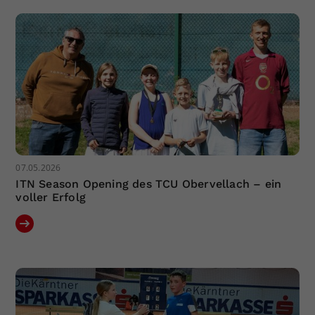
Dieser Wert speichert Ihre Consent-
Einstellungen. Unter anderem eine
zufällig generierte ID, für die
Zweck
historische Speicherung Ihrer
vorgenommen Einstellungen, falls der
Webseiten-Betreiber dies eingestellt
hat.
07.05.2026
ITN Season Opening des TCU Obervellach – ein
voller Erfolg