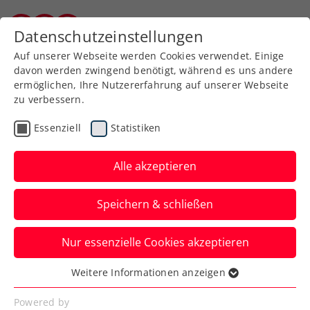
Datenschutzeinstellungen
Kärntner Tennisverband
Auf unserer Webseite werden Cookies verwendet. Einige
davon werden zwingend benötigt, während es uns andere
ermöglichen, Ihre Nutzererfahrung auf unserer Webseite
zu verbessern.
Aktuelle News
Essenziell
Statistiken
Alle akzeptieren
Speichern & schließen
Nur essenzielle Cookies akzeptieren
Weitere Informationen anzeigen
Essenziell
News filtern
Essenzielle Cookies werden für grundlegende
Powered by