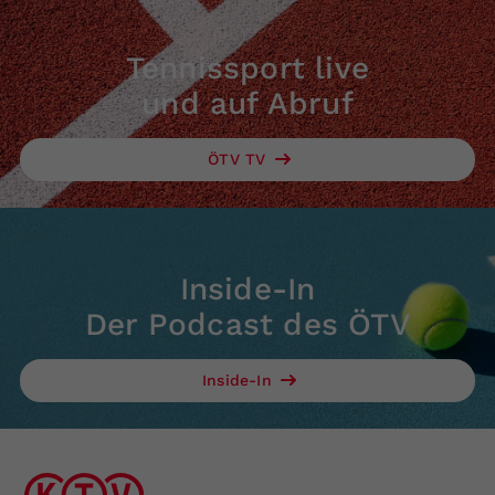
Tennissport live
und auf Abruf
ÖTV TV
Inside-In
Der Podcast des ÖTV
Inside-In