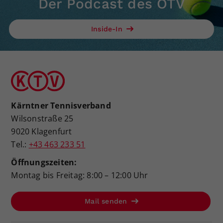
Der Podcast des ÖTV
Dieser Wert speichert Ihre Consent-
Einstellungen. Unter anderem eine
Inside-In
zufällig generierte ID, für die
Zweck
historische Speicherung Ihrer
vorgenommen Einstellungen, falls der
Webseiten-Betreiber dies eingestellt
hat.
Kärntner Tennisverband
Wilsonstraße 25
9020 Klagenfurt
Tel.:
+43 463 233 51
Öffnungszeiten:
Montag bis Freitag: 8:00 – 12:00 Uhr
Mail senden