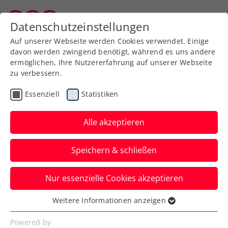
Datenschutzeinstellungen
Kärntner Tennisverband
Auf unserer Webseite werden Cookies verwendet. Einige
davon werden zwingend benötigt, während es uns andere
ermöglichen, Ihre Nutzererfahrung auf unserer Webseite
zu verbessern.
Aktuelle News
Essenziell
Statistiken
Alle akzeptieren
Speichern & schließen
Nur essenzielle Cookies akzeptieren
Weitere Informationen anzeigen
Essenziell
News filtern
Essenzielle Cookies werden für grundlegende
Powered by