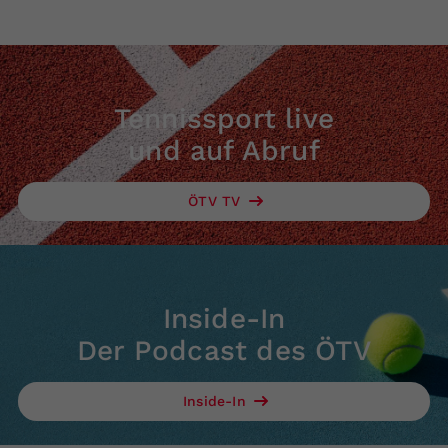
Tennissport live
und auf Abruf
ÖTV TV
Inside-In
Der Podcast des ÖTV
Inside-In