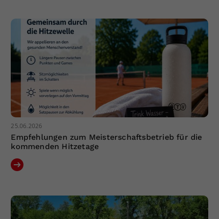
Dieser Wert speichert Ihre Consent-
Einstellungen. Unter anderem eine
zufällig generierte ID, für die
Zweck
historische Speicherung Ihrer
vorgenommen Einstellungen, falls der
Webseiten-Betreiber dies eingestellt
hat.
25.06.2026
Empfehlungen zum Meisterschaftsbetrieb für die
kommenden Hitzetage