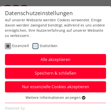
Datenschutzeinstellungen
Kärntner Tennisverband
Auf unserer Webseite werden Cookies verwendet. Einige
davon werden zwingend benötigt, während es uns andere
ermöglichen, Ihre Nutzererfahrung auf unserer Webseite
zu verbessern.
Aktuelle News
Essenziell
Statistiken
Alle akzeptieren
Speichern & schließen
Nur essenzielle Cookies akzeptieren
Weitere Informationen anzeigen
Essenziell
News filtern
Essenzielle Cookies werden für grundlegende
Powered by