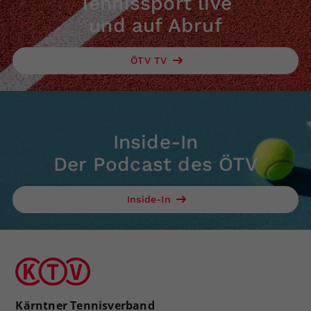
Tennissport live
und auf Abruf
ÖTV TV
Inside-In
Der Podcast des ÖTV
Inside-In
Kärntner Tennisverband