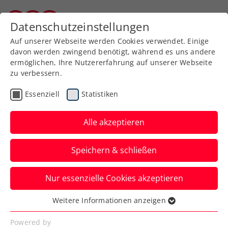
Datenschutzeinstellungen
Kärntner Tennisverband
Auf unserer Webseite werden Cookies verwendet. Einige
davon werden zwingend benötigt, während es uns andere
ermöglichen, Ihre Nutzererfahrung auf unserer Webseite
zu verbessern.
Aktuelle News
Essenziell
Statistiken
Alle akzeptieren
Speichern & schließen
Nur essenzielle Cookies akzeptieren
Weitere Informationen anzeigen
Essenziell
News filtern
Essenzielle Cookies werden für grundlegende
Powered by