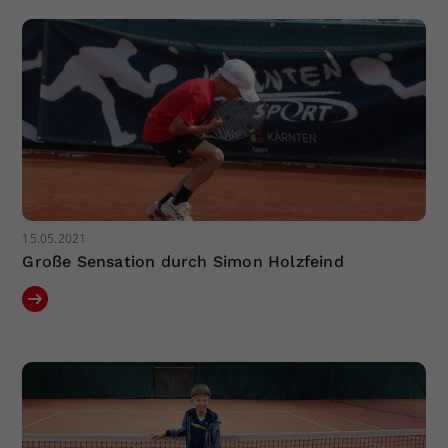
Dieser Wert speichert Ihre Consent-
Einstellungen. Unter anderem eine
zufällig generierte ID, für die
Zweck
historische Speicherung Ihrer
vorgenommen Einstellungen, falls der
Webseiten-Betreiber dies eingestellt
hat.
15.05.2021
Große Sensation durch Simon Holzfeind