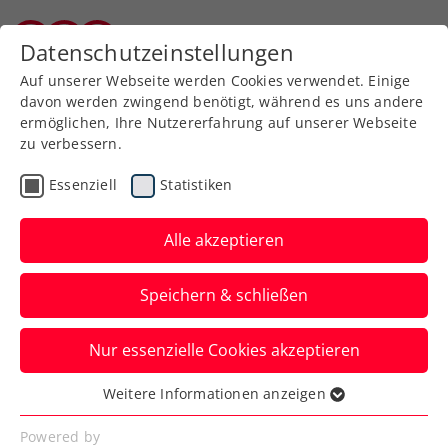
Datenschutzeinstellungen
Kärntner Tennisverband
Auf unserer Webseite werden Cookies verwendet. Einige
davon werden zwingend benötigt, während es uns andere
ermöglichen, Ihre Nutzererfahrung auf unserer Webseite
zu verbessern.
Aktuelle News
Essenziell
Statistiken
Alle akzeptieren
Speichern & schließen
Nur essenzielle Cookies akzeptieren
Weitere Informationen anzeigen
Essenziell
News filtern
Essenzielle Cookies werden für grundlegende
Powered by