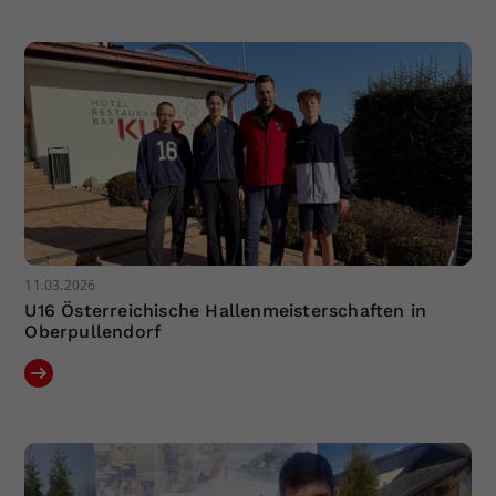
Dieser Wert speichert Ihre Consent-
Einstellungen. Unter anderem eine
zufällig generierte ID, für die
Zweck
historische Speicherung Ihrer
vorgenommen Einstellungen, falls der
Webseiten-Betreiber dies eingestellt
hat.
11.03.2026
U16 Österreichische Hallenmeisterschaften in
Oberpullendorf