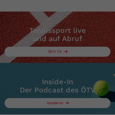
Tennissport live
und auf Abruf
ÖTV TV
Inside-In
Der Podcast des ÖTV
Inside-In