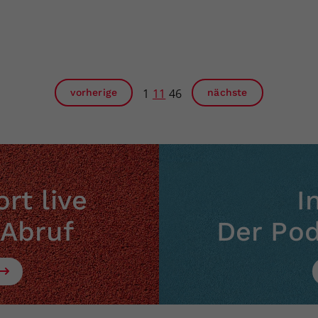
1
11
46
vorherige
nächste
rt live
I
 Abruf
Der Po