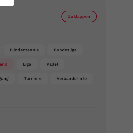
Zuklappen
Blindentennis
Bundesliga
gend
Liga
Padel
gung
Turniere
Verbands-Info