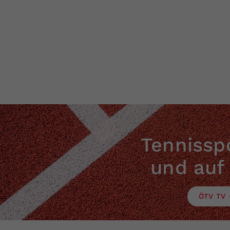
Tennisspo
und auf
ÖTV TV