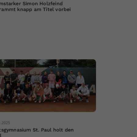
mstarker Simon Holzfeind
rammt knapp am Titel vorbei
4.2025
ftsgymnasium St. Paul holt den
l