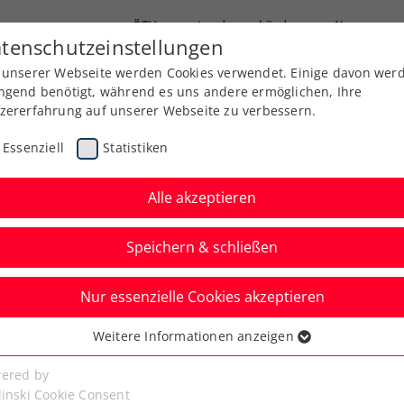
ÖTV
Landesverbände
News
tenschutzeinstellungen
 unserer Webseite werden Cookies verwendet. Einige davon wer
Ausbildung
Services
Über uns
ngend benötigt, während es uns andere ermöglichen, Ihre
zererfahrung auf unserer Webseite zu verbessern.
Essenziell
Statistiken
Alle akzeptieren
Aktuelle News
Speichern & schließen
Nur essenzielle Cookies akzeptieren
Weitere Informationen anzeigen
ssenziell
senzielle Cookies werden für grundlegende Funktionen der
ered by
bseite benötigt. Dadurch ist gewährleistet, dass die Webseite
linski Cookie Consent