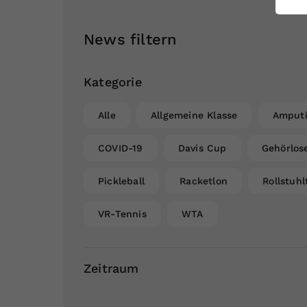
ei
News filtern
S
Kategorie
Alle
Allgemeine Klasse
Amputi
COVID-19
Davis Cup
Gehörlos
Pickleball
Racketlon
Rollstuhl
VR-Tennis
WTA
Zeitraum