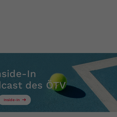
nside-In
dcast des ÖTV
Inside-In