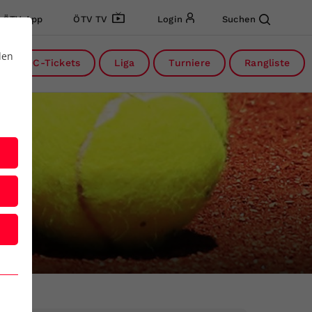
ÖTV App
ÖTV TV
Login
Suchen
den
DC-Tickets
Liga
Turniere
Rangliste