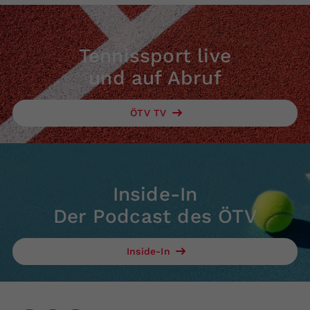
Tennissport live
und auf Abruf
ÖTV TV
Inside-In
Der Podcast des ÖTV
Inside-In