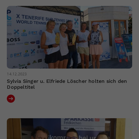
Dieser Wert speichert Ihre Consent-
Einstellungen. Unter anderem eine
zufällig generierte ID, für die
Zweck
historische Speicherung Ihrer
vorgenommen Einstellungen, falls der
Webseiten-Betreiber dies eingestellt
hat.
14.12.2023
Sylvia Singer u. Elfriede Löscher holten sich den
Doppeltitel