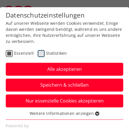
Datenschutzeinstellungen
Kärntner Tennisverband
Auf unserer Webseite werden Cookies verwendet. Einige
davon werden zwingend benötigt, während es uns andere
ermöglichen, Ihre Nutzererfahrung auf unserer Webseite
zu verbessern.
Aktuelle News
Essenziell
Statistiken
Alle akzeptieren
Speichern & schließen
Nur essenzielle Cookies akzeptieren
Weitere Informationen anzeigen
Essenziell
News filtern
Essenzielle Cookies werden für grundlegende
Powered by