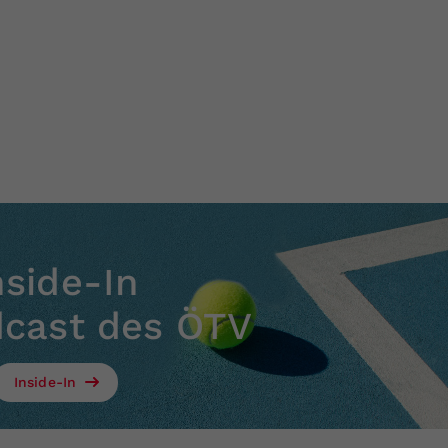
nside-In
dcast des ÖTV
Inside-In