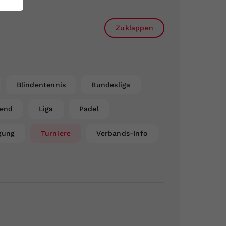
Zuklappen
Blindentennis
Bundesliga
gend
Liga
Padel
gung
Turniere
Verbands-Info