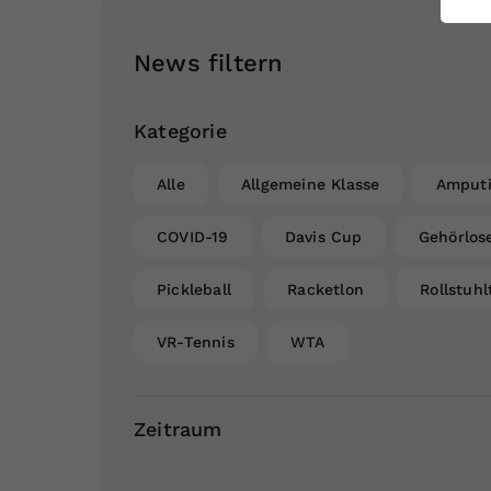
ei
News filtern
S
Kategorie
Alle
Allgemeine Klasse
Amputi
COVID-19
Davis Cup
Gehörlos
Pickleball
Racketlon
Rollstuhl
VR-Tennis
WTA
Zeitraum