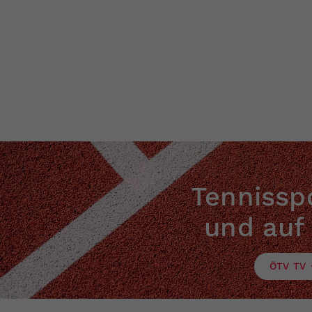
Tennisspo
und auf
ÖTV TV