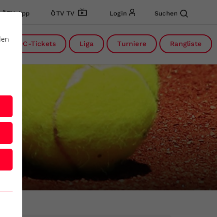
ÖTV App
ÖTV TV
Login
Suchen
den
DC-Tickets
Liga
Turniere
Rangliste