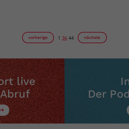
1
36
44
vorherige
nächste
rt live
I
 Abruf
Der Po