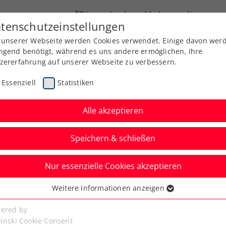
ÖTV
Landesverbände
News
tenschutzeinstellungen
 unserer Webseite werden Cookies verwendet. Einige davon wer
Ausbildung
Services
Über uns
ngend benötigt, während es uns andere ermöglichen, Ihre
zererfahrung auf unserer Webseite zu verbessern.
Essenziell
Statistiken
Alle akzeptieren
Aktuelle News
Speichern & schließen
Nur essenzielle Cookies akzeptieren
Weitere Informationen anzeigen
ssenziell
senzielle Cookies werden für grundlegende Funktionen der
ered by
bseite benötigt. Dadurch ist gewährleistet, dass die Webseite
linski Cookie Consent