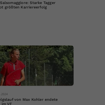
 Salsomaggiore: Starke Tagger
pt größten Karriereerfolg
4.2024
olgslauf von Max Kohler endete
t im VF