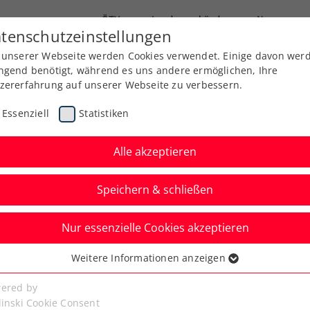
ÖTV
Landesverbände
News
tenschutzeinstellungen
 unserer Webseite werden Cookies verwendet. Einige davon wer
Ausbildung
Services
Über uns
ngend benötigt, während es uns andere ermöglichen, Ihre
zererfahrung auf unserer Webseite zu verbessern.
Essenziell
Statistiken
Alle akzeptieren
Aktuelle News
Speichern & schließen
Nur essenzielle Cookies akzeptieren
Weitere Informationen anzeigen
ssenziell
senzielle Cookies werden für grundlegende Funktionen der
ered by
bseite benötigt. Dadurch ist gewährleistet, dass die Webseite
linski Cookie Consent