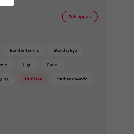
Zuklappen
Blindentennis
Bundesliga
gend
Liga
Padel
gung
Turniere
Verbands-Info