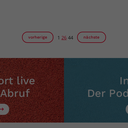
1
26
44
vorherige
nächste
rt live
I
 Abruf
Der Po