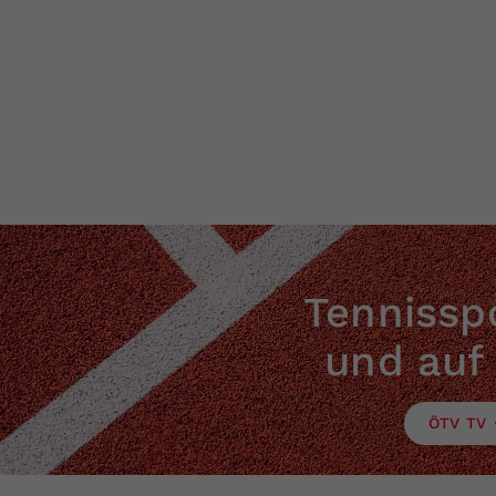
Tennisspo
und auf
ÖTV TV