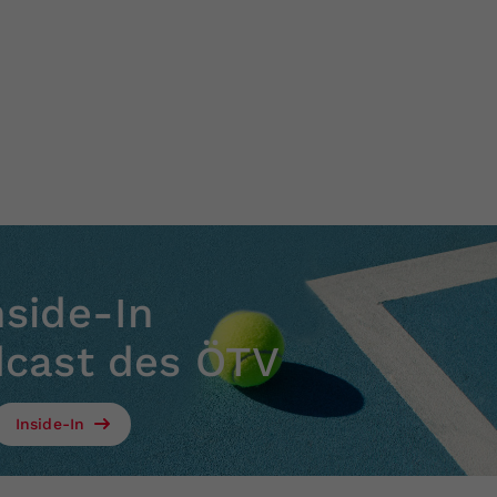
nside-In
dcast des ÖTV
Inside-In