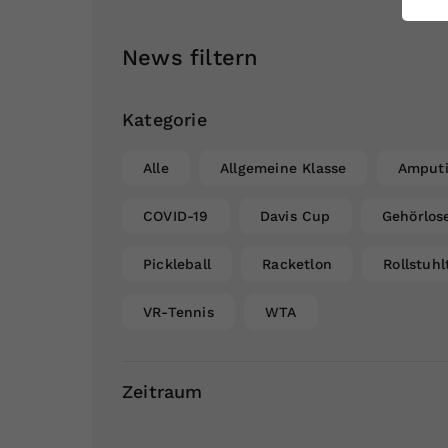
ei
News filtern
S
Kategorie
Alle
Allgemeine Klasse
Amputi
COVID-19
Davis Cup
Gehörlos
Pickleball
Racketlon
Rollstuhl
VR-Tennis
WTA
Zeitraum