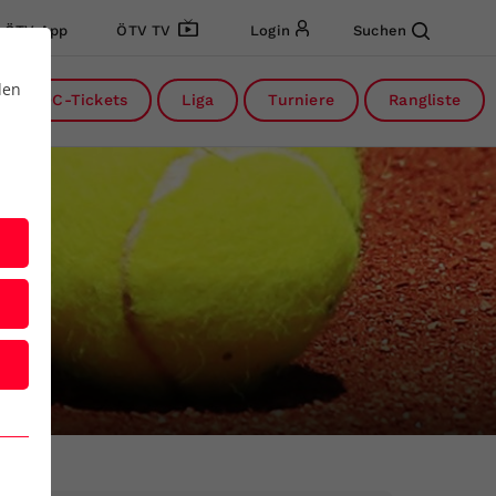
ÖTV App
ÖTV TV
Login
Suchen
den
DC-Tickets
Liga
Turniere
Rangliste