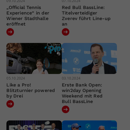
09.10.2024
07.10.2024
„Official Tennis
Red Bull BassLine:
Experience“ in der
Titelverteidiger
Wiener Stadthalle
Zverev führt Line-up
eröffnet
an
05.10.2024
03.10.2024
Like a Pro!
Erste Bank Open:
Blitzturnier powered
win2day Opening
by Drei
Weekend mit Red
Bull BassLine