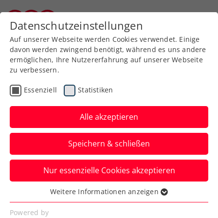
Zurück zur Newsübersicht
Datenschutzeinstellungen
Kärntner Tennisverband
Auf unserer Webseite werden Cookies verwendet. Einige
davon werden zwingend benötigt, während es uns andere
ermöglichen, Ihre Nutzererfahrung auf unserer Webseite
zu verbessern.
Turniere
ATP
Essenziell
Statistiken
Erste Bank Open:
Viertelfinale mit neuen
Alle akzeptieren
Gesichtern
Speichern & schließen
Jack Draper, Tomás Machác und Jakub
Nur essenzielle Cookies akzeptieren
Mensík stehen beim ATP-Turnier in Wien
unter den letzten Acht.
Weitere Informationen anzeigen
Essenziell
Verfasst von: Presseaussendung / Redaktion, 24.10.2024
Essenzielle Cookies werden für grundlegende
Powered by