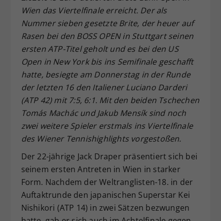
Wien das Viertelfinale erreicht. Der als
Dieser Wert speichert Ihre Consent-
Einstellungen. Unter anderem eine
Nummer sieben gesetzte Brite, der heuer auf
zufällig generierte ID, für die
Rasen bei den BOSS OPEN in Stuttgart seinen
Zweck
historische Speicherung Ihrer
ersten ATP-Titel geholt und es bei den US
vorgenommen Einstellungen, falls der
Open in New York bis ins Semifinale geschafft
Webseiten-Betreiber dies eingestellt
hatte, besiegte am Donnerstag in der Runde
hat.
der letzten 16 den Italiener Luciano Darderi
(ATP 42) mit 7:5, 6:1. Mit den beiden Tschechen
Tomás Machác und Jakub Mensík sind noch
zwei weitere Spieler erstmals ins Viertelfinale
des Wiener Tennishighlights vorgestoßen.
Der 22-jährige Jack Draper präsentiert sich bei
seinem ersten Antreten in Wien in starker
Form. Nachdem der Weltranglisten-18. in der
Auftaktrunde den japanischen Superstar Kei
Nishikori (ATP 14) in zwei Sätzen bezwungen
hatte, gab er sich auch im Achtelfinale gegen