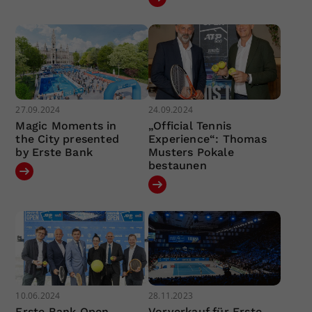
27.09.2024
24.09.2024
Magic Moments in
„Official Tennis
the City presented
Experience“: Thomas
by Erste Bank
Musters Pokale
bestaunen
10.06.2024
28.11.2023
Erste Bank Open
Vorverkauf für Erste