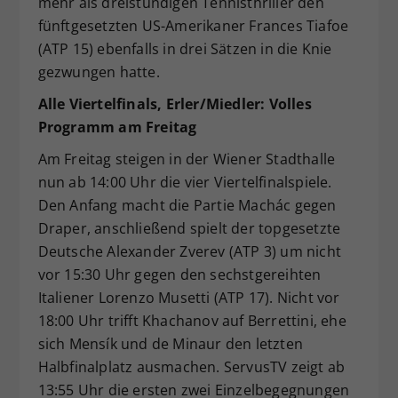
mehr als dreistündigen Tennisthriller den
fünftgesetzten US-Amerikaner Frances Tiafoe
(ATP 15) ebenfalls in drei Sätzen in die Knie
gezwungen hatte.
Alle Viertelfinals, Erler/Miedler: Volles
Programm am Freitag
Am Freitag steigen in der Wiener Stadthalle
nun ab 14:00 Uhr die vier Viertelfinalspiele.
Den Anfang macht die Partie Machác gegen
Draper, anschließend spielt der topgesetzte
Deutsche Alexander Zverev (ATP 3) um nicht
vor 15:30 Uhr gegen den sechstgereihten
Italiener Lorenzo Musetti (ATP 17). Nicht vor
18:00 Uhr trifft Khachanov auf Berrettini, ehe
sich Mensík und de Minaur den letzten
Halbfinalplatz ausmachen. ServusTV zeigt ab
13:55 Uhr die ersten zwei Einzelbegegnungen