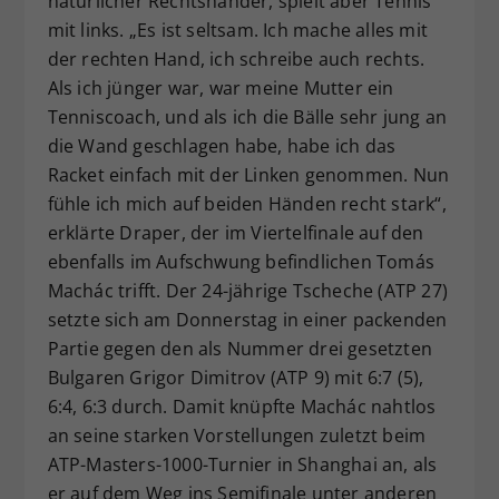
natürlicher Rechtshänder, spielt aber Tennis
mit links. „Es ist seltsam. Ich mache alles mit
der rechten Hand, ich schreibe auch rechts.
Als ich jünger war, war meine Mutter ein
Tenniscoach, und als ich die Bälle sehr jung an
die Wand geschlagen habe, habe ich das
Racket einfach mit der Linken genommen. Nun
fühle ich mich auf beiden Händen recht stark“,
erklärte Draper, der im Viertelfinale auf den
ebenfalls im Aufschwung befindlichen Tomás
Machác trifft. Der 24-jährige Tscheche (ATP 27)
setzte sich am Donnerstag in einer packenden
Partie gegen den als Nummer drei gesetzten
Bulgaren Grigor Dimitrov (ATP 9) mit 6:7 (5),
6:4, 6:3 durch. Damit knüpfte Machác nahtlos
an seine starken Vorstellungen zuletzt beim
ATP-Masters-1000-Turnier in Shanghai an, als
er auf dem Weg ins Semifinale unter anderen