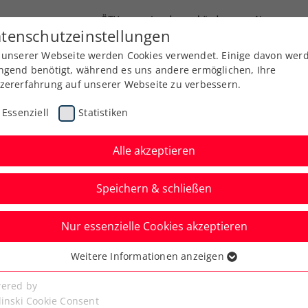
ÖTV
Landesverbände
News
tenschutzeinstellungen
 unserer Webseite werden Cookies verwendet. Einige davon wer
Ausbildung
Services
Über uns
ngend benötigt, während es uns andere ermöglichen, Ihre
zererfahrung auf unserer Webseite zu verbessern.
Essenziell
Statistiken
Alle akzeptieren
Speichern & schließen
Nur essenzielle Cookies akzeptieren
n: 78.000 Fans und
Weitere Informationen anzeigen
ssenziell
gerung mit Erste Bank
senzielle Cookies werden für grundlegende Funktionen der
ered by
bseite benötigt. Dadurch ist gewährleistet, dass die Webseite
linski Cookie Consent