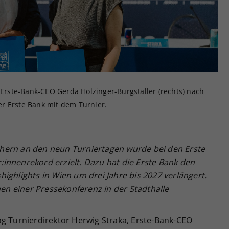
Zweck
generierte ID, für die historische Speicherung
Ihrer vorgenommen Einstellungen, falls der
Webseiten-Betreiber dies eingestellt hat.
d Erste-Bank-CEO Gerda Holzinger-Burgstaller (rechts) nach
r Erste Bank mit dem Turnier.
hern an den neun Turniertagen wurde bei den Erste
innenrekord erzielt. Dazu hat die Erste Bank den
ighlights in Wien um drei Jahre bis 2027 verlängert.
n einer Pressekonferenz in der Stadthalle
ag Turnierdirektor Herwig Straka, Erste-Bank-CEO