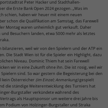
portstadtrat Peter Hacker und Stadthallen-
ber die Erste Bank Open 2024 gezogen. „Was im
ch schien, haben wir heuer mit einem neuen
ber schon die Qualifikation am Samstag, das Farewell
er Montag waren unheimlich gut verkauft. Daher
 und Besuchern landen, etwa 5000 mehr als letztes
traka.
 bilanzieren, weil wir von den Spielern und der ATP ein
Die Stadt Wien ist für die Spieler ein Highlight, dazu
lichen Niveau. Dominic Thiem hat sein Farewell
ken wir in eine Zukunft ohne ihn. Die ist rosig, weil wir
Spielern sind. So war gestern die Begeisterung bei den
l kein Österreicher
(im Einzel; Anmerkung)
gespielt
und die ständige Weiterentwicklung des Turniers hat
lzinger-Burgstaller verkündete während des
Vertrags als Hauptsponsor um weitere drei Jahre bis
dem Podium von Holzinger-Burgstaller und Straka