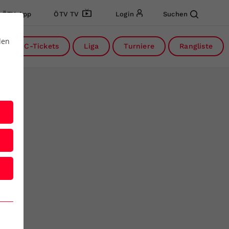
ÖTV App
ÖTV TV
Login
Suchen
den
DC-Tickets
Liga
Turniere
Rangliste