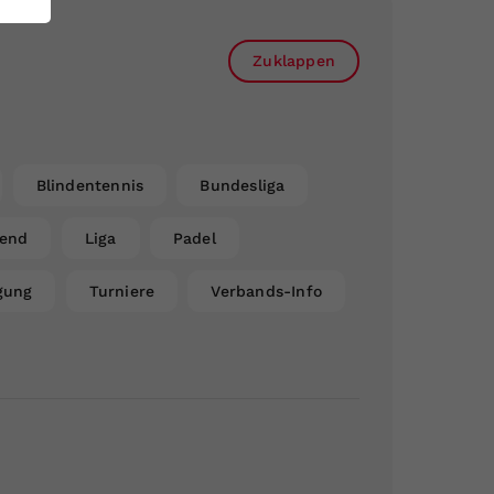
Zuklappen
Blindentennis
Bundesliga
gend
Liga
Padel
gung
Turniere
Verbands-Info