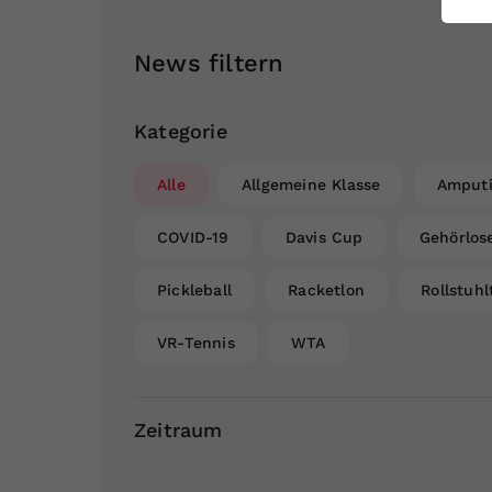
ei
News filtern
S
Kategorie
Alle
Allgemeine Klasse
Amputi
COVID-19
Davis Cup
Gehörlos
Pickleball
Racketlon
Rollstuhl
VR-Tennis
WTA
Zeitraum