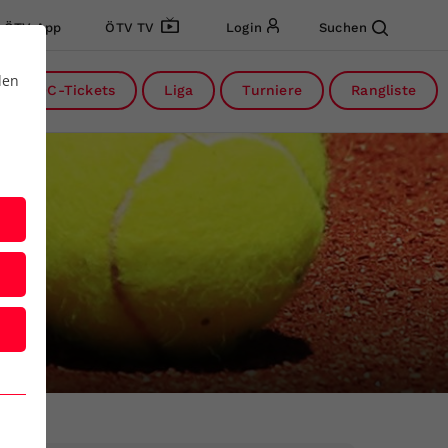
ÖTV App
ÖTV TV
Login
Suchen
den
DC-Tickets
Liga
Turniere
Rangliste