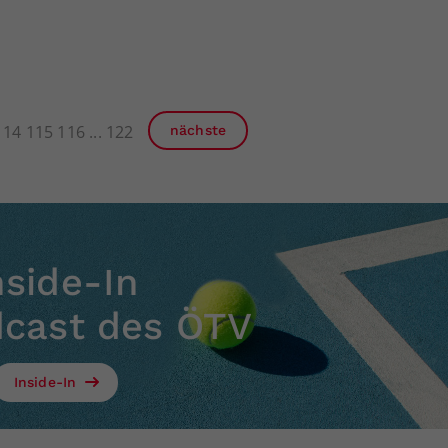
114
115
116
122
nächste
nside-In
dcast des ÖTV
Inside-In