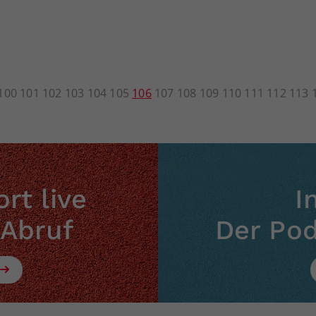
100
101
102
103
104
105
106
107
108
109
110
111
112
113
rt live
I
 Abruf
Der Po