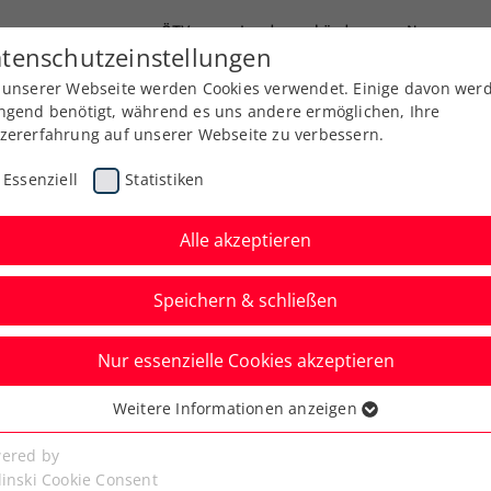
ÖTV
Landesverbände
News
tenschutzeinstellungen
 unserer Webseite werden Cookies verwendet. Einige davon wer
Ausbildung
Services
Über uns
ngend benötigt, während es uns andere ermöglichen, Ihre
zererfahrung auf unserer Webseite zu verbessern.
Essenziell
Statistiken
Alle akzeptieren
Aktuelle News
Speichern & schließen
Nur essenzielle Cookies akzeptieren
Weitere Informationen anzeigen
ssenziell
senzielle Cookies werden für grundlegende Funktionen der
ered by
bseite benötigt. Dadurch ist gewährleistet, dass die Webseite
linski Cookie Consent