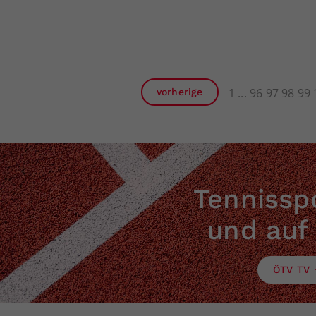
1
96
97
98
99
vorherige
Tennisspo
und auf
ÖTV TV