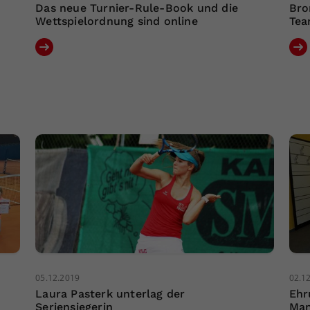
Das neue Turnier-Rule-Book und die
Bro
Wettspielordnung sind online
Tea
05.12.2019
02.1
Laura Pasterk unterlag der
Ehr
Seriensiegerin
Man