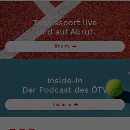
Tennissport live
und auf Abruf
ÖTV TV
Inside-In
Der Podcast des ÖTV
Inside-In