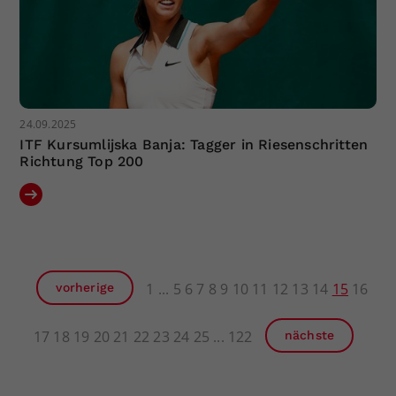
24.09.2025
ITF Kursumlijska Banja: Tagger in Riesenschritten
Richtung Top 200
1
5
6
7
8
9
10
11
12
13
14
15
16
vorherige
17
18
19
20
21
22
23
24
25
122
nächste