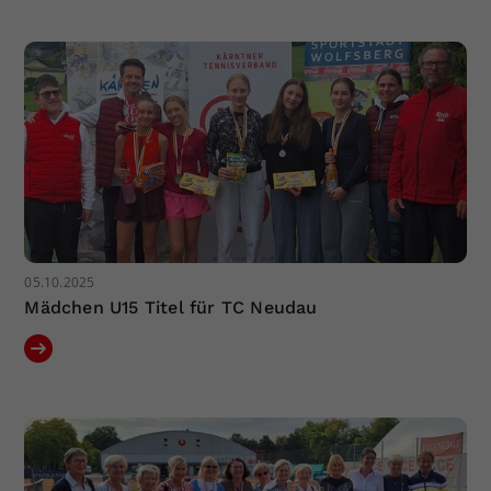
Dieser Wert speichert Ihre Consent-
Einstellungen. Unter anderem eine
zufällig generierte ID, für die
Zweck
historische Speicherung Ihrer
vorgenommen Einstellungen, falls der
Webseiten-Betreiber dies eingestellt
hat.
05.10.2025
Mädchen U15 Titel für TC Neudau