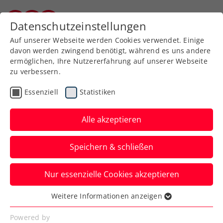
Datenschutzeinstellungen
Kärntner Tennisverband
Auf unserer Webseite werden Cookies verwendet. Einige
davon werden zwingend benötigt, während es uns andere
ermöglichen, Ihre Nutzererfahrung auf unserer Webseite
zu verbessern.
Aktuelle News
Essenziell
Statistiken
Alle akzeptieren
Speichern & schließen
Nur essenzielle Cookies akzeptieren
Weitere Informationen anzeigen
Essenziell
News filtern
Essenzielle Cookies werden für grundlegende
Powered by