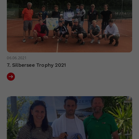
Dieser Wert speichert Ihre Consent-
Einstellungen. Unter anderem eine
zufällig generierte ID, für die
Zweck
historische Speicherung Ihrer
vorgenommen Einstellungen, falls der
Webseiten-Betreiber dies eingestellt
hat.
06.06.2021
7. Silbersee Trophy 2021