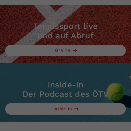
Tennissport live
und auf Abruf
ÖTV TV
Inside-In
Der Podcast des ÖTV
Inside-In