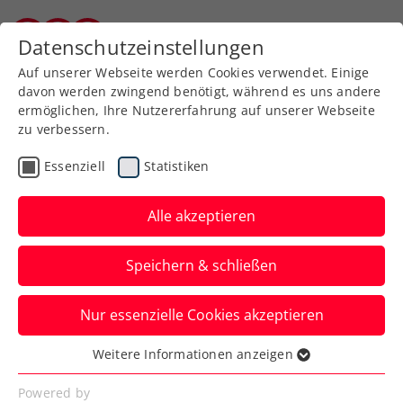
Datenschutzeinstellungen
Kärntner Tennisverband
Auf unserer Webseite werden Cookies verwendet. Einige
davon werden zwingend benötigt, während es uns andere
ermöglichen, Ihre Nutzererfahrung auf unserer Webseite
zu verbessern.
Aktuelle News
Essenziell
Statistiken
Alle akzeptieren
Speichern & schließen
Nur essenzielle Cookies akzeptieren
Weitere Informationen anzeigen
Essenziell
News filtern
Essenzielle Cookies werden für grundlegende
Powered by