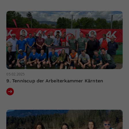
Dieser Wert speichert Ihre Consent-
Einstellungen. Unter anderem eine
zufällig generierte ID, für die
Zweck
historische Speicherung Ihrer
vorgenommen Einstellungen, falls der
Webseiten-Betreiber dies eingestellt
hat.
05.02.2025
9. Tenniscup der Arbeiterkammer Kärnten