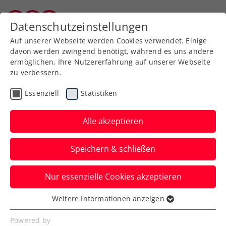
Datenschutzeinstellungen
Kärntner Tennisverband
Auf unserer Webseite werden Cookies verwendet. Einige
davon werden zwingend benötigt, während es uns andere
ermöglichen, Ihre Nutzererfahrung auf unserer Webseite
zu verbessern.
Aktuelle News
Essenziell
Statistiken
Alle akzeptieren
Speichern & schließen
Nur essenzielle Cookies akzeptieren
Weitere Informationen anzeigen
Essenziell
News filtern
Essenzielle Cookies werden für grundlegende
Powered by