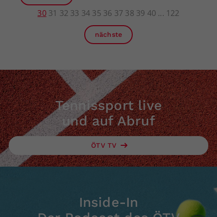
30
31
32
33
34
35
36
37
38
39
40
122
nächste
Tennissport live
und auf Abruf
ÖTV TV
Inside-In