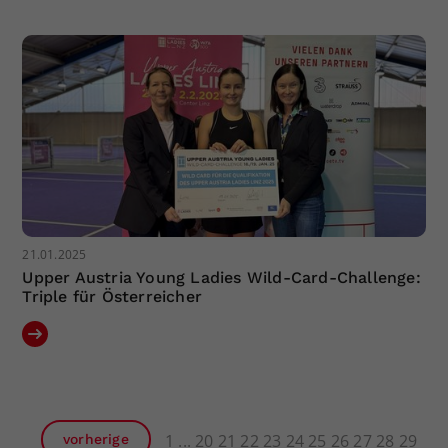
21.01.2025
Upper Austria Young Ladies Wild-Card-Challenge:
Triple für Österreicher
1
20
21
22
23
24
25
26
27
28
29
vorherige