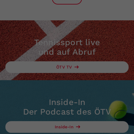
Tennissport live
und auf Abruf
ÖTV TV
Inside-In
Der Podcast des ÖTV
Inside-In