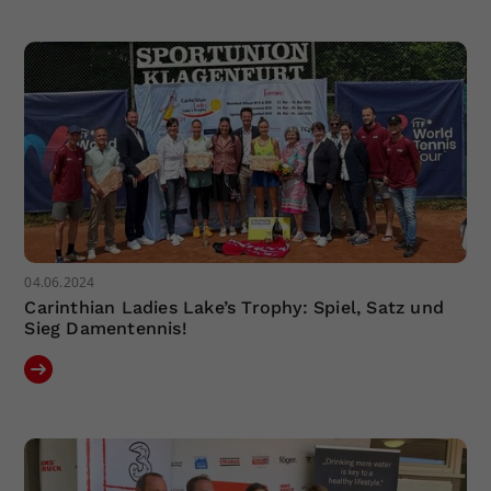
Dieser Wert speichert Ihre Consent-
Einstellungen. Unter anderem eine
zufällig generierte ID, für die
Zweck
historische Speicherung Ihrer
vorgenommen Einstellungen, falls der
Webseiten-Betreiber dies eingestellt
hat.
04.06.2024
Carinthian Ladies Lake’s Trophy: Spiel, Satz und
Sieg Damentennis!