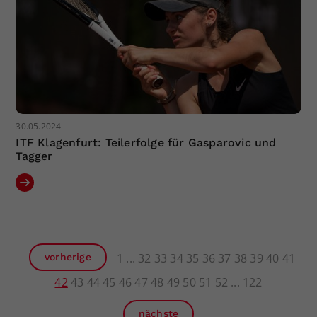
30.05.2024
ITF Klagenfurt: Teilerfolge für Gasparovic und
Tagger
1
32
33
34
35
36
37
38
39
40
41
vorherige
42
43
44
45
46
47
48
49
50
51
52
122
nächste