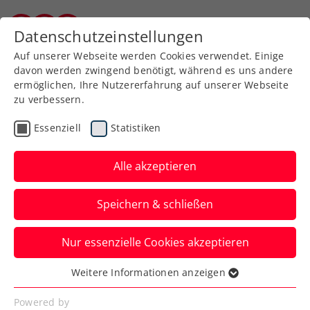
Datenschutzeinstellungen
Kärntner Tennisverband
Auf unserer Webseite werden Cookies verwendet. Einige
davon werden zwingend benötigt, während es uns andere
ermöglichen, Ihre Nutzererfahrung auf unserer Webseite
zu verbessern.
Aktuelle News
Essenziell
Statistiken
Alle akzeptieren
Speichern & schließen
Nur essenzielle Cookies akzeptieren
Weitere Informationen anzeigen
Essenziell
News filtern
Essenzielle Cookies werden für grundlegende
Powered by